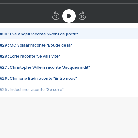
#30 : Eve Angeli raconte "Avant de partir"
#29 : MC Solaar raconte "Bouge de là"
28 : Lorie raconte "Je vais vite"
#27 : Christophe Willem raconte "Jacques a dit"
#26 : Chimène Badi raconte "Entre nous"
#25 : Indochine raconte "3e sexe"
#24 : Zaho raconte "C'est chelou"
#23 : Patrick Bruel raconte "Au café des délices"
#22 : Kyo raconte "Le chemin"
#21 : Nolwenn Leroy raconte "Cassé"