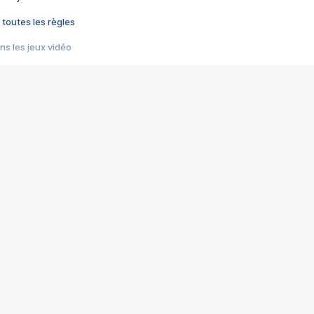
 toutes les règles
s les jeux vidéo
us choquant de Rockstar ? - Le scandale BULLY
e plus moche de Steam
du RÊVE tourne au CAUCHEMAR
pendant 8 heures
it… à tort
umiliés par un jeu vidéo
ire - Final Fantasy 8
ti un empire - Age of Empires
story DOFUS
tard, il crée l'un des pires jeux de tous les temps, MindsEye.