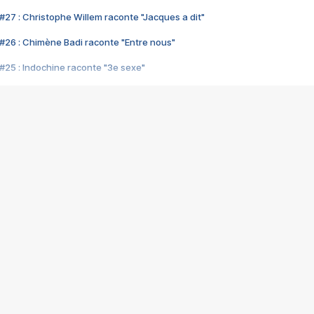
#27 : Christophe Willem raconte "Jacques a dit"
#26 : Chimène Badi raconte "Entre nous"
#25 : Indochine raconte "3e sexe"
#24 : Zaho raconte "C'est chelou"
#23 : Patrick Bruel raconte "Au café des délices"
#22 : Kyo raconte "Le chemin"
#21 : Nolwenn Leroy raconte "Cassé"
#20 : Patrick Hernandez raconte "Born to be alive"
#19 : Lorie raconte "Près de moi"
#18 : Michael Jones raconte "A nos actes manqués" (avec Jean-Jacque
#17 : Khaled raconte "Aïcha"
#16 : Corneille raconte "Parce qu'on vient de loin"