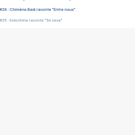
#26 : Chimène Badi raconte "Entre nous"
#25 : Indochine raconte "3e sexe"
#24 : Zaho raconte "C'est chelou"
#23 : Patrick Bruel raconte "Au café des délices"
#22 : Kyo raconte "Le chemin"
#21 : Nolwenn Leroy raconte "Cassé"
#20 : Patrick Hernandez raconte "Born to be alive"
#19 : Lorie raconte "Près de moi"
#18 : Michael Jones raconte "A nos actes manqués" (avec Jean-Jacque
#17 : Khaled raconte "Aïcha"
#16 : Corneille raconte "Parce qu'on vient de loin"
#15 : Indochine raconte "L'aventurier"