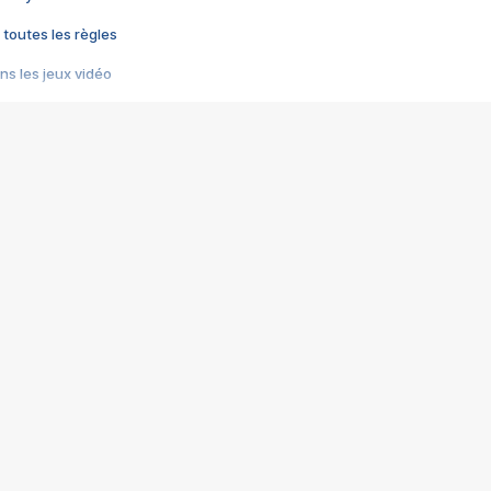
 toutes les règles
s les jeux vidéo
us choquant de Rockstar ? - Le scandale BULLY
e plus moche de Steam
du RÊVE tourne au CAUCHEMAR
pendant 8 heures
it… à tort
umiliés par un jeu vidéo
ire - Final Fantasy 8
ti un empire - Age of Empires
story DOFUS
tard, il crée l'un des pires jeux de tous les temps, MindsEye.