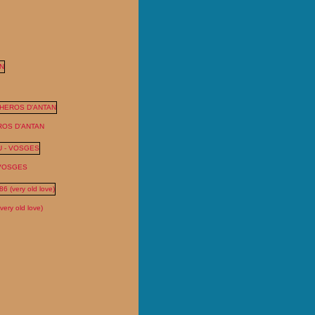
ROS D'ANTAN
 VOSGES
ry old love)