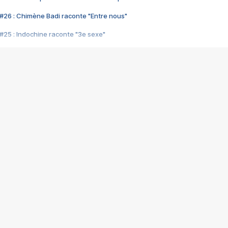
#26 : Chimène Badi raconte "Entre nous"
#25 : Indochine raconte "3e sexe"
#24 : Zaho raconte "C'est chelou"
#23 : Patrick Bruel raconte "Au café des délices"
#22 : Kyo raconte "Le chemin"
#21 : Nolwenn Leroy raconte "Cassé"
#20 : Patrick Hernandez raconte "Born to be alive"
#19 : Lorie raconte "Près de moi"
#18 : Michael Jones raconte "A nos actes manqués" (avec Jean-Jacque
#17 : Khaled raconte "Aïcha"
#16 : Corneille raconte "Parce qu'on vient de loin"
#15 : Indochine raconte "L'aventurier"