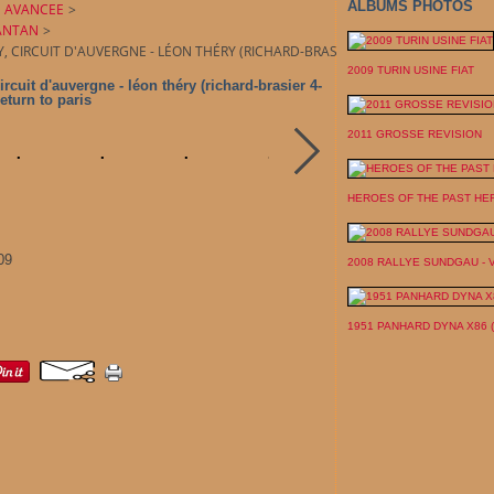
ALBUMS PHOTOS
N AVANCEE
>
'ANTAN
>
CIRCUIT D'AUVERGNE - LÉON THÉRY (RICHARD-BRASIER 4-CYL 11,3-LITRE 96H
2009 TURIN USINE FIAT
rcuit d'auvergne - léon théry (richard-brasier 4-
return to paris
2011 GROSSE REVISION
HEROES OF THE PAST HE
09
2008 RALLYE SUNDGAU -
1951 PANHARD DYNA X86 (ve