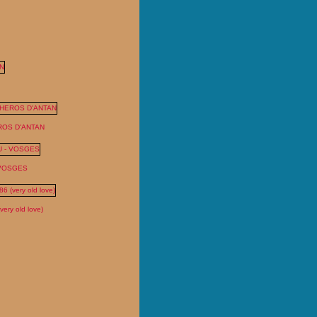
P) TRIUMPHAL RETURN TO PARIS
ROS D'ANTAN
 VOSGES
ry old love)