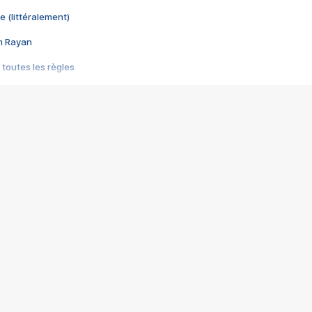
e (littéralement)
im Rayan
 toutes les règles
s les jeux vidéo
us choquant de Rockstar ? - Le scandale BULLY
e plus moche de Steam
du RÊVE tourne au CAUCHEMAR
pendant 8 heures
it… à tort
umiliés par un jeu vidéo
ire - Final Fantasy 8
ti un empire - Age of Empires