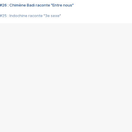
#26 : Chimène Badi raconte "Entre nous"
#25 : Indochine raconte "3e sexe"
#24 : Zaho raconte "C'est chelou"
#23 : Patrick Bruel raconte "Au café des délices"
#22 : Kyo raconte "Le chemin"
#21 : Nolwenn Leroy raconte "Cassé"
#20 : Patrick Hernandez raconte "Born to be alive"
#19 : Lorie raconte "Près de moi"
#18 : Michael Jones raconte "A nos actes manqués" (avec Jean-Jacque
#17 : Khaled raconte "Aïcha"
#16 : Corneille raconte "Parce qu'on vient de loin"
#15 : Indochine raconte "L'aventurier"